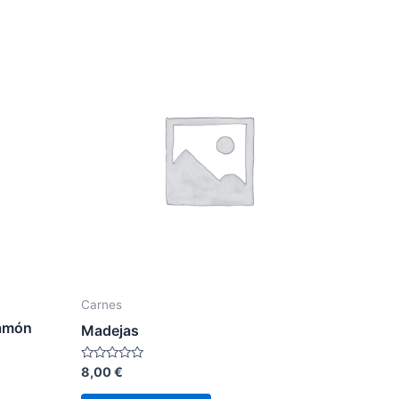
Carnes
Jamón
Madejas
Rated
8,00
€
0
out