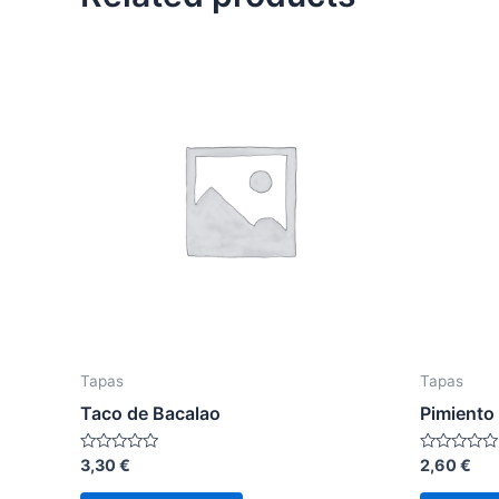
Tapas
Tapas
Taco de Bacalao
Pimiento
Rated
Rated
3,30
€
2,60
€
0
0
out
out