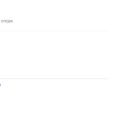
 orejas
s