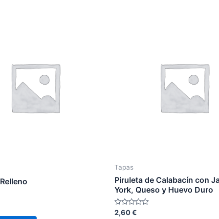
Tapas
Piruleta de Calabacín con 
 Relleno
York, Queso y Huevo Duro
Rated
2,60
€
0